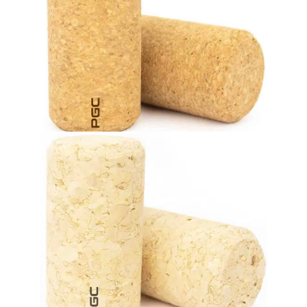
meses en botella.
Solución fiable para vinos con una vida útil de hasta 24
Alto nivel de rendimiento a un precio muy competitivo.
Tapones de corcho microaglomerado
excepcionalmente competitivo.
buenos niveles de rendimiento a un precio
bebidas de consumo rápido (hasta 12 meses). Presenta
Una excelente solución de sellado para vinos y otras