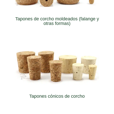
de corcho moldeados son un fuerte elemento
Desarrollados a medida para cada botella, los tapones
Tapones de corcho moldeados (falange y
otras formas)
o tarro no estándar.
podemos crear un tapón que encaje en cualquier botella
(longitud X diámetro superior / diámetro inferior)
Personalizando la dimensión de los tapones de corcho
Tapones cónicos de corcho