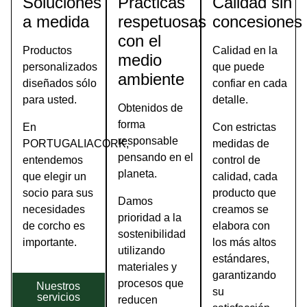
Soluciones
Prácticas
Calidad sin
Como
a medida
respetuosas
concesiones
con el
Productos
Calidad en la
medio
personalizados
que puede
ambiente
diseñados sólo
confiar en cada
para usted.
detalle.
Obtenidos de
forma
En
Con estrictas
responsable
PORTUGALIACORK,
medidas de
pensando en el
entendemos
control de
planeta.
que elegir un
calidad, cada
socio para sus
producto que
Damos
necesidades
creamos se
prioridad a la
de corcho es
elabora con
sostenibilidad
importante.
los más altos
utilizando
estándares,
materiales y
garantizando
procesos que
Nuestros
su
servicios
reducen