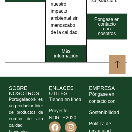
satisfacción.
nuestro
impacto
ambiental sin
Póngase en
contacto
menoscabo
con
de la calidad.
nosotros
Más
información
SOBRE
ENLACES
EMPRESA
NOSOTROS
ÚTILES
Póngase en
Portugaliacork es
Tienda en línea
contacto con
un productor líder
Proyecto
de productos de
Sostenibilidad
NORTE2020
corcho de alta
Política de
calidad,
privacidad
fabricados